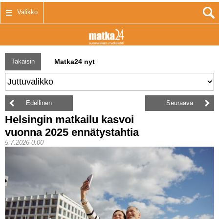
Kirjaudu sisään
Valikko
Takaisin
Matka24 nyt
Edellinen
Seuraava
Helsingin matkailu kasvoi
vuonna 2025 ennätystahtia
5.7.2026 0.00