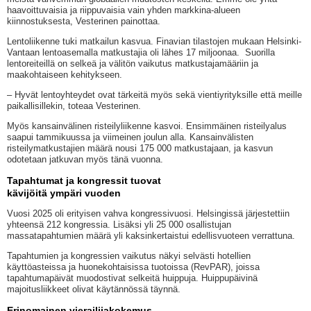
haavoittuvaisia ja riippuvaisia vain yhden markkina-alueen
kiinnostuksesta, Vesterinen painottaa.
Lentoliikenne tuki matkailun kasvua. Finavian tilastojen mukaan Helsinki-
Vantaan lentoasemalla matkustajia oli lähes 17 miljoonaa. Suorilla
lentoreiteillä on selkeä ja välitön vaikutus matkustajamääriin ja
maakohtaiseen kehitykseen.
– Hyvät lentoyhteydet ovat tärkeitä myös sekä vientiyrityksille että meille
paikallisillekin, toteaa Vesterinen.
Myös kansainvälinen risteilyliikenne kasvoi. Ensimmäinen risteilyalus
saapui tammikuussa ja viimeinen joulun alla. Kansainvälisten
risteilymatkustajien määrä nousi 175 000 matkustajaan, ja kasvun
odotetaan jatkuvan myös tänä vuonna.
Tapahtumat ja kongressit tuovat
kävijöitä ympäri vuoden
Vuosi 2025 oli erityisen vahva kongressivuosi. Helsingissä järjestettiin
yhteensä 212 kongressia. Lisäksi yli 25 000 osallistujan
massatapahtumien määrä yli kaksinkertaistui edellisvuoteen verrattuna.
Tapahtumien ja kongressien vaikutus näkyi selvästi hotellien
käyttöasteissa ja huonekohtaisissa tuotoissa (RevPAR), joissa
tapahtumapäivät muodostivat selkeitä huippuja. Huippupäivinä
majoitusliikkeet olivat käytännössä täynnä.
Erinomainen vierailijakokemus