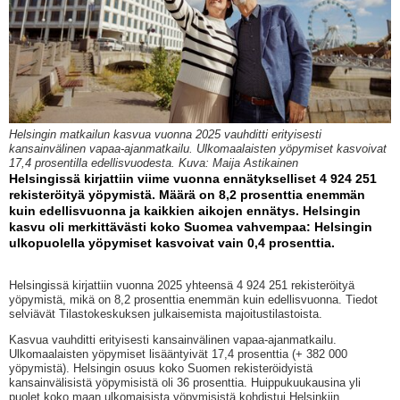
Helsingin matkailun kasvua vuonna 2025 vauhditti erityisesti
kansainvälinen vapaa-ajanmatkailu. Ulkomaalaisten yöpymiset kasvoivat
17,4 prosentilla edellisvuodesta. Kuva: Maija Astikainen
Helsingissä kirjattiin viime vuonna ennätykselliset 4 924 251
rekisteröityä yöpymistä. Määrä on 8,2 prosenttia enemmän
kuin edellisvuonna ja kaikkien aikojen ennätys. Helsingin
kasvu oli merkittävästi koko Suomea vahvempaa: Helsingin
ulkopuolella yöpymiset kasvoivat vain 0,4 prosenttia.
Helsingissä kirjattiin vuonna 2025 yhteensä 4 924 251 rekisteröityä
yöpymistä, mikä on 8,2 prosenttia enemmän kuin edellisvuonna. Tiedot
selviävät Tilastokeskuksen julkaisemista majoitustilastoista.
Kasvua vauhditti erityisesti kansainvälinen vapaa-ajanmatkailu.
Ulkomaalaisten yöpymiset lisääntyivät 17,4 prosenttia (+ 382 000
yöpymistä). Helsingin osuus koko Suomen rekisteröidyistä
kansainvälisistä yöpymisistä oli 36 prosenttia. Huippukuukausina yli
puolet koko maan ulkomaisista yöpymisistä kohdistui Helsinkiin.