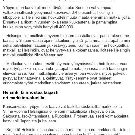
Yöpymisten kasvu oli merkittävästi koko Suomea vahvempaa:
valtakunnallisesti yöpymiset kasvoivat 0,4 prosenttia Helsingin
ulkopuolella. Helsinki siis houkutteli muuta maata enemmän matkailijoita.
Ennätyksiä rikottiin vuoden jokaisena kuukautena, ja parhaimpina
kuukausina yöpymisiä kertyi yli 400 000.
– Helsingin historiallisten hyvien tulosten taustalla ovat panostuksemme
kansainväliseen vapaa-ajanmatkailuun, yleisö- ja ammattilaistapahtumiin
sekä palveluiden laatuun ja kestävyyteen. Kunhan saamme houkuteltua
matkailijat Helsinkiin, ovat he tyytyväisiä kokemaansa, iloitsee Helsingin
matkailupäällikkö
Nina Vesterinen
– Matkailun vaikutukset eivät näy vain yöpymisissä ja hotelleissa, vaan
myös työpaikkoina, ravintola- ja tapahtumatarjonnassa sekä kaupungin
elinvoimassa. Kun matkailijoita vierailee ympäri vuoden, myös palvelut
pysyvät kannattavina ja kehittyvät. Yrityksemme ovat tehneet
erinomaista työtä matkailun vahvistamisen eteen, jatkaa Vesterinen.
Helsinki kiinnostaa laajasti
eri markkina-alueilla
Kansainväliset yöpymiset kasvoivat kaikilta keskeisiltä markkinoilta.
Viime vuonna Helsingissä oli eniten matkailijoita Yhdysvalloista,
Saksasta, Iso-Britanniasta ja Ruotsista. Prosentuaalisesti voimakkainta
kasvu oli Japanista ja Italiasta.
– Se, että Helsinki kiinnostaa laajasti matkailijoita eri markkinoilta, tekee
meistä vahvemman globaalien muutosten keskellä. Emme ole yhtä