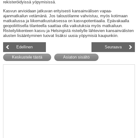
rekisteröidyissä yöpymisissä.
Kasvun arvioidaan jatkuvan erityisesti kansainvälisen vapaa-
ajanmatkailun vetämänä. Jos taloustilanne vahvistuu, myös kotimaan
matkailussa ja liikematkustuksessa on kasvupotentiaalia. Epävakaalla
geopoliittisella tilanteella saattaa olla vaikutuksia myös matkailuun.
Risteilyliikenteen kasvu ja Helsingistä risteilylle lähtevien kansainvälisten
alusten lisääntyminen tuovat lisäksi uusia yöpymisiä kaupunkiin.
Edellinen
Seuraava
Keskustele tästä
Asiaton sisältö