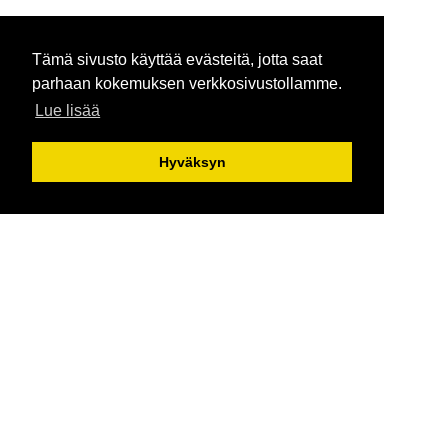
Tämä sivusto käyttää evästeitä, jotta saat
parhaan kokemuksen verkkosivustollamme.
Lue lisää
Hyväksyn
Matka24 nyt
Kotimaa
Ulkomaat
Tulevat jutut
Info