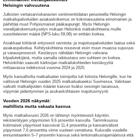
Helsingin vahvuutena
Julkisten vertaisarviokanavien sentimenttidatan perusteella Helsingin
matkailupalveluiden asiakaskokemus on kokonaisuutena erinomainen ja
päihittää muut Pohjoismaiset pääkaupungit. Myös Helsingin
vierailijakokemuskyselyn mukaan Helsinkiä matkakohteena muille
suosittelevien määrä (NPS-luku 59,08) on erittäin korkea.
Asiakkaat kiittävät erityisesti ravintola- ja majoituspalveluiden laatua sekä
asiakaspalvelua. Kehityskohteina nousevat esiin muun muassa sujuvuus
ja varausprosessit. Kestävyys nähdään Helsingin vahvana
kilpailutekijänä, mutta samalla odotustaso sen suhteen on korkea.
Helsinkihän saavutti kärkisijan matkailukohteiden kestävyyttä
mittaavassa indeksissä vuosina 2024 ja 2025.
Myös kansallisilta matkailualan toimijoilta tuli kiitosta Helsingille, kun he
valitsivat Helsingin vuoden 2025 matkailualueeksi Suomessa. Valintaan
vaikutti matkailijoiden määrän kasvun lisäksi sesongin tasaisuus,
viipymän pidentyminen ja asukaskohtaisen majoitusmyynti.
Vuoden 2026 näkymät:
maltillista mutta vakaata kasvua
Myös matkailuvuosi 2026 on lähtenyt myönteisesti käyntiin,
rekisteröityjen yöpymisten 9,6 prosentin kasvulla. Tammikuussa
kotimaiset yöpymiset kasvoivat 11,4 prosenttia ja kansainväliset
yöpymiset 7,6 prosenttia viime vuoteen verrattuna. Kuluvalle vuodelle
ennustetaankin 5–7 prosentin kasvua sekä lentomatkustajamäärissä että