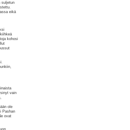
 suljetun
stettu.
assa eikä
ksi
 kiihkeä
ntoja kohosi
lut
oussut
i.
unkiin,
inaista
sinyt vain
,
nään ole
Ali Pashan
Ne ovat
auon