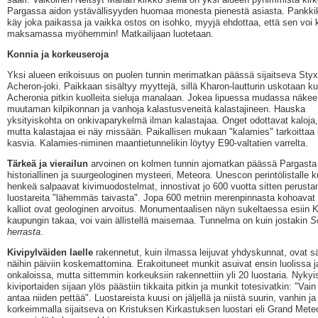
Pargassa aidon ystävällisyyden huomaa monesta pienestä asiasta. Pankkiko
käy joka paikassa ja vaikka ostos on isohko, myyjä ehdottaa, että sen voi
maksamassa myöhemmin! Matkailijaan luotetaan.
Konnia ja korkeuseroja
Yksi alueen erikoisuus on puolen tunnin merimatkan päässä sijaitseva Styx-
Acheron-joki. Paikkaan sisältyy myyttejä, sillä Kharon-lautturin uskotaan ku
Acheronia pitkin kuolleita sieluja manalaan. Jokea lipuessa mudassa näkee
muutaman kilpikonnan ja vanhoja kalastusveneitä kalastajineen. Hauska
yksityiskohta on onkivaparykelmä ilman kalastajaa. Onget odottavat kaloja,
mutta kalastajaa ei näy missään. Paikallisen mukaan "kalamies" tarkoittaa 
kasvia. Kalamies-niminen maantietunnelikin löytyy E90-valtatien varrelta.
Tärkeä ja vierailun
arvoinen on kolmen tunnin ajomatkan päässä Pargasta 
historiallinen ja suurgeologinen mysteeri, Meteora. Unescon perintölistalle k
henkeä salpaavat kivimuodostelmat, innostivat jo 600 vuotta sitten perust
luostareita "lähemmäs taivasta". Jopa 600 metriin merenpinnasta kohoavat 
kalliot ovat geologinen arvoitus. Monumentaalisen näyn sukeltaessa esiin 
kaupungin takaa, voi vain ällistellä maisemaa. Tunnelma on kuin jostakin
S
herrasta
.
Kivipylväiden laelle
rakennetut, kuin ilmassa leijuvat yhdyskunnat, ovat sä
näihin päiviin koskemattomina. Erakoituneet munkit asuivat ensin luolissa j
onkaloissa, mutta sittemmin korkeuksiin rakennettiin yli 20 luostaria. Nykyi
kiviportaiden sijaan ylös päästiin tikkaita pitkin ja munkit totesivatkin: "Vain
antaa niiden pettää". Luostareista kuusi on jäljellä ja niistä suurin, vanhin ja
korkeimmalla sijaitseva on Kristuksen Kirkastuksen luostari eli Grand Mete