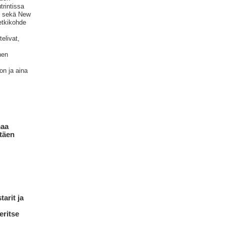
trintissa
ri sekä New
etkikohde
telivat,
nen
on ja aina
maa
ntäen
arit ja
eritse