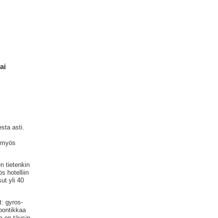
ai
sta asti.
n myös
n tietenkin
s hotelliin
ut yli 40
t: gyros-
 pontikkaa
a on täysin