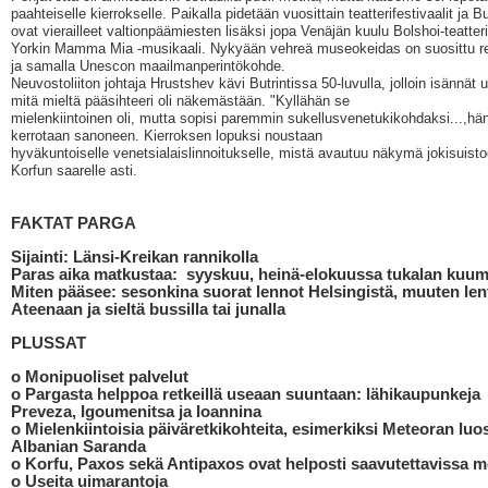
paahteiselle kierrokselle. Paikalla pidetään vuosittain teatterifestivaalit ja Bu
ovat vierailleet valtionpäämiesten lisäksi jopa Venäjän kuulu Bolshoi-teatte
Yorkin Mamma Mia -musikaali. Nykyään vehreä museokeidas on suosittu r
ja samalla Unescon maailmanperintökohde.
Neuvostoliiton johtaja Hrustshev kävi Butrintissa 50-luvulla, jolloin isännät u
mitä mieltä pääsihteeri oli näkemästään. "Kyllähän se
mielenkiintoinen oli, mutta sopisi paremmin sukellusvenetukikohdaksi...,hä
kerrotaan sanoneen. Kierroksen lopuksi noustaan
hyväkuntoiselle venetsialaislinnoitukselle, mistä avautuu näkymä jokisuisto
Korfun saarelle asti.
FAKTAT PARGA
Sijainti: Länsi-Kreikan rannikolla
Paras aika matkustaa: syyskuu, heinä-elokuussa tukalan kuu
Miten pääsee: sesonkina suorat lennot Helsingistä, muuten le
Ateenaan ja sieltä bussilla tai junalla
PLUSSAT
o Monipuoliset palvelut
o Pargasta helppoa retkeillä useaan suuntaan: lähikaupunkeja
Preveza, Igoumenitsa ja Ioannina
o Mielenkiintoisia päiväretkikohteita, esimerkiksi Meteoran luost
Albanian Saranda
o Korfu, Paxos sekä Antipaxos ovat helposti saavutettavissa m
o Useita uimarantoja