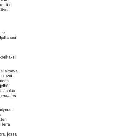
rtti ei
 käydä
 eli
ljettaneen
kreikaksi
sijaitseva
uuluvat,
amaan
jylhät
Kalabakan
ormusten
ilyneet
a
sten
 Herra
ora, jossa