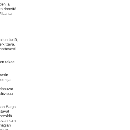
den ja
n rinnettä
 Albanian
lun tieltä,
erkittävä.
mattavasti
inen tekee
 aasin
oimijat
 tippuvat
liivipuu
kaan Parga
stavat
oreskiä
levan kuin
anagian
oista.