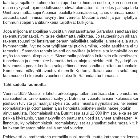
kautta ja rajalle oli kolmen tunnin ajo. Tuntui hieman oudolta, kun ennen niin
maan nykyiset rajamuodollisuudet olivat olemattomat. Ei edes passeja tarki
Unettava matka sujui Albanian puolella kuumaisessa, lähes erämaamaisem
asutusta saati ihmisiä näkynyt tien varrella. Muutama vuohi ja pari hylättyä
kommunistiajan vahtibunkkeria tuijottivat kulkijoita.
Jopa miljoona matkailijaa vuosittain vastaanottavaa Sarandaa sanotaan iso
rakennustyömaaksi, miltä se kieltämättä vaikuttaa. Jo rautaesiripun aikaan
rakennusbuumi toi länsirahan perään haikailleita paikalle ja hotelleja ja asu
kymmenittäin. Nyt ne ovat tyhjillään tai puolivalmiina, koska asukkaita ei tul
tarpeeksi. Sarandan rantabulevardi on tyylikäs ja loisteliaita lomakyliä on n
myös taajaman ulkopuolelle. Sivummalla päästään kuitenkin alkuperäiseen
tunnelmaan ja eteen tulee harmaita betonitaloja ja hiekkateitä. Pyykkejä on
kuivumassa parvekkeella ja salaperäinen kasvi narulla osoittautuu tupakaks
Komeimmat näkymät avautuvat merelle Korfun ja Italian suuntiin sekä kaup
kun nousee Lekuresitin vuorilinnoitukselle Sarandan tuntumassa.
Tähtisadetta raunioilla
Vuonna 1939 Mussolini lähetti arkeologeja tutkimaan Sarandan viereistä mu
raunioaluetta. Erinomaisesti säilynyt Butrint on vuosituhansien kuluessa kär
joistakin tulvista ja maanjäristyksistä. Siksi muista illyyrialaisten, helleenien
roomalaisten ja ottomaanien ajan kohteista poiketen siellä näkee jotakin
ainutlaatuista. Roomalaisaikana Butrintissa asui 12 000 ihmistä, eikä se tä
pelkkä kiviraunio, vaan näkyviin on saatu mainiosti säilyneet amfiteatteri, 
linnoitus, kylpyläkompleksit, roomalaistyyliset asuinpaikat sekä mosaiikit. 
lauhkean ilmaston takia esillä ympäri vuoden.
Pohjavettä oli amfiteatterin estradilla puoli metriä, mutta katsomo soi lepot