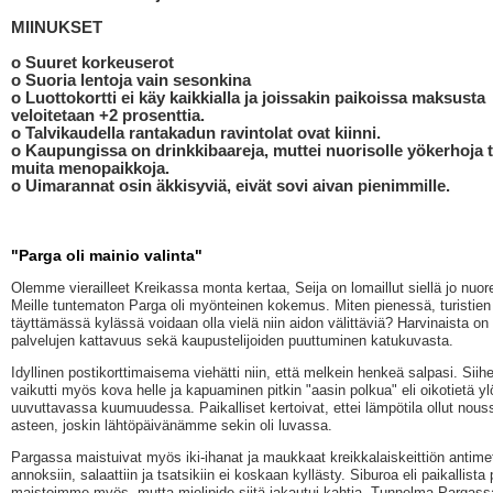
MIINUKSET
o Suuret korkeuserot
o Suoria lentoja vain sesonkina
o Luottokortti ei käy kaikkialla ja joissakin paikoissa maksusta
veloitetaan +2 prosenttia.
o Talvikaudella rantakadun ravintolat ovat kiinni.
o Kaupungissa on drinkkibaareja, muttei nuorisolle yökerhoja t
muita menopaikkoja.
o Uimarannat osin äkkisyviä, eivät sovi aivan pienimmille.
"Parga oli mainio valinta"
Olemme vierailleet Kreikassa monta kertaa, Seija on lomaillut siellä jo nuore
Meille tuntematon Parga oli myönteinen kokemus. Miten pienessä, turistien
täyttämässä kylässä voidaan olla vielä niin aidon välittäviä? Harvinaista o
palvelujen kattavuus sekä kaupustelijoiden puuttuminen katukuvasta.
Idyllinen postikorttimaisema viehätti niin, että melkein henkeä salpasi. Siihe
vaikutti myös kova helle ja kapuaminen pitkin "aasin polkua" eli oikotietä ylö
uuvuttavassa kuumuudessa. Paikalliset kertoivat, ettei lämpötila ollut nouss
asteen, joskin lähtöpäivänämme sekin oli luvassa.
Pargassa maistuivat myös iki-ihanat ja maukkaat kreikkalaiskeittiön antime
annoksiin, salaattiin ja tsatsikiin ei koskaan kyllästy. Siburoa eli paikallista
maistoimme myös, mutta mielipide siitä jakautui kahtia. Tunnelma Pargass