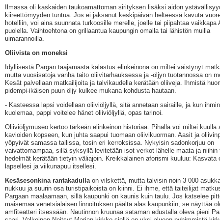
Ilmassa oli kaskaiden taukoamattoman sirityksen lisäksi aidon ystävällisyy
kiireettömyyden tuntua. Jos ei jaksanut keskipäivän helteessä kavuta vuore
hotelliin, voi aina suunnata turkoosille merelle, joelle tai piipahtaa vaikkapa
puolella. Vaihtoehtona on grillaantua kaupungin omalla tai lähistön muilla
uimarannoilla.
Oliivista on moneksi
Idyllisestä Pargan taajamasta kalastus elinkeinona on miltei väistynyt matkai
mutta vuosisatoja vanha taito oliivitarhauksessa ja -öljyn tuotannossa on m
Kesät palvellaan matkailijoita ja talvikaudella kerätään oliiveja. Ihmistä huo
pidempi-ikäisen puun öljy kulkee mukana kohdusta hautaan.
- Kasteessa lapsi voidellaan oliiviöljyllä, sitä annetaan sairaille, ja kun ihm
kuolemaa, pappi voitelee hänet oliiviöljyllä, opas tarinoi.
Oliiviöljymuseo kertoo tärkeän elinkeinon historiaa. Pihalla voi miltei kuulla
kavioiden kopseen, kun juhta saapui tuomaan oliivikuorman. Aasit ja oliivinp
yöpyivät samassa tallissa, tosin eri kerroksissa. Nykyisin sadonkorjuu on
vaivattomampaa, sillä syksyllä levitetään isot verkot lähelle maata ja niihin
hedelmät kerätään tietyin väliajoin. Kreikkalainen aforismi kuuluu: Kasvata o
lapsellesi ja viikunapuu itsellesi.
Kesäsesonkina rantakadulla
on vilskettä, mutta talvisin noin 3 000 asuk
nukkuu ja suurin osa turistipaikoista on kiinni. Ei ihme, että taiteilijat matku
Pargaan maalaamaan, sillä kaupunki on kaunis kuin taulu. Jos katselee pitt
maisemaa venetsialaisen linnoituksen päältä alas kaupunkiin, se näyttää o
amfiteatteri itsessään. Nautinnon kruunaa sataman edustalla oleva pieni P
saari. Valkoinen Neitsyt Marian kirkko siellä on yksi alueen pyhimmistä kirk