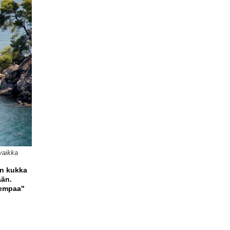
vaikka
en kukka
ään.
sempaa"