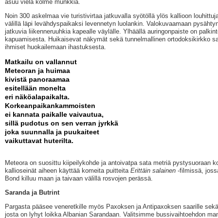
asuu vielä kolme munkkia.
Noin 300 askelmaa vie turistivirtaa jatkuvalla syötöllä ylös kallioon louhittuja
välillä läpi levähdyspaikaksi levennetyn luolankin. Valokuvaamaan pysähtyn
jatkuvia liikenneruuhkia kapealle väylälle. Ylhäällä auringonpaiste on palkin
kapuamisesta. Huikaisevat näkymät sekä tunnelmallinen ortodoksikirkko s
ihmiset huokailemaan ihastuksesta.
Matkailu on vallannut
Meteoran ja huimaa
kivistä panoraamaa
esitellään monelta
eri näköalapaikalta.
Korkeanpaikankammoisten
ei kannata paikalle vaivautua,
sillä pudotus on sen verran jyrkkä
joka suunnalla ja puukaiteet
vaikuttavat huterilta.
Meteora on suosittu kiipeilykohde ja antoivatpa sata metriä pystysuoraan 
kallioseinät aiheen käyttää komeita puitteita
Erittäin salainen
-filmissä, jo
Bond killuu maan ja taivaan välillä rosvojen perässä.
Saranda ja Butrint
Pargasta pääsee veneretkille myös Paxoksen ja Antipaxoksen saarille sekä 
josta on lyhyt loikka Albanian Sarandaan. Valitsimme bussivaihtoehdon ma