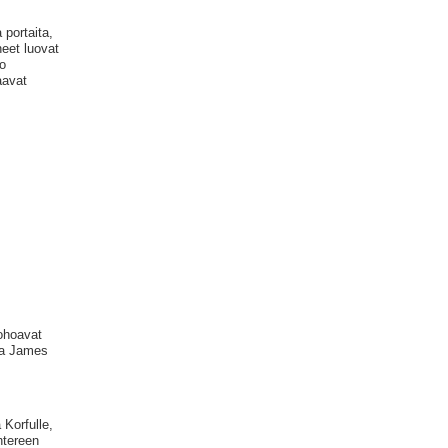
 portaita,
eet luovat
to
aavat
kohoavat
ssa James
Korfulle,
ntereen